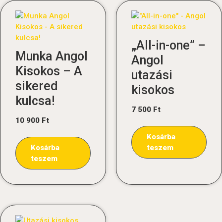
„All-in-one” –
Munka Angol
Angol
Kisokos – A
utazási
sikered
kisokos
kulcsa!
7 500
Ft
10 900
Ft
Kosárba
Kosárba
teszem
teszem