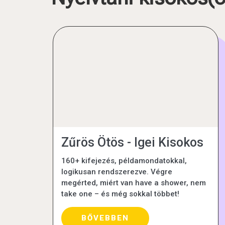
Zűrös Ötös - Igei Kisokos
160+ kifejezés, példamondatokkal,
logikusan rendszerezve. Végre
megérted, miért van have a shower, nem
take one – és még sokkal többet!
BŐVEBBEN