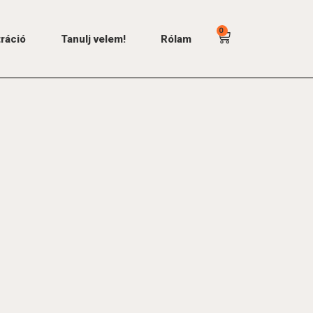
0
tráció
Tanulj velem!
Rólam