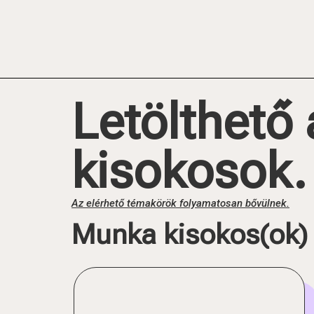
Letölthető
kisokosok.
Az elérhető témakörök folyamatosan bővülnek.
Munka kisokos(ok)