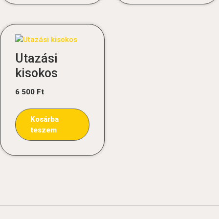
Utazási
kisokos
6 500
Ft
Kosárba
teszem