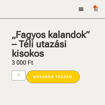
0
Bejelentkezés / regisztráció
„Fagyos kalandok”
– Téli utazási
kisokos
3 000
Ft
KOSÁRBA TESZEM