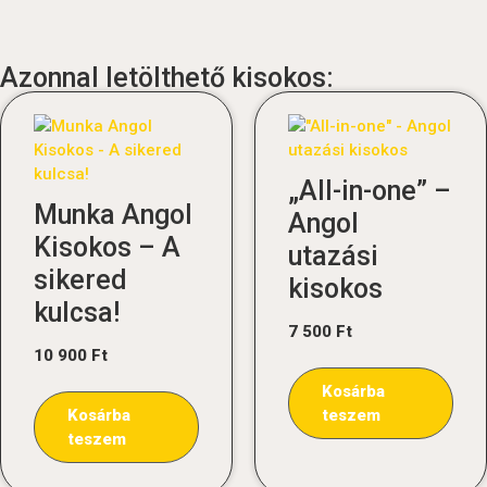
Azonnal letölthető kisokos:
„All-in-one” –
Munka Angol
Angol
Kisokos – A
utazási
sikered
kisokos
kulcsa!
7 500
Ft
10 900
Ft
Kosárba
Kosárba
teszem
teszem