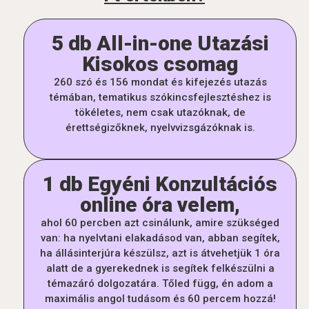
5 db All-in-one Utazási
Kisokos csomag
260 szó és 156 mondat és kifejezés utazás
témában, tematikus szókincsfejlesztéshez is
tökéletes, nem csak utazóknak, de
érettségizőknek, nyelvvizsgázóknak is.
1 db Egyéni Konzultációs
online óra velem,
ahol 60 percben azt csinálunk, amire szükséged
van: ha nyelvtani elakadásod van, abban segítek,
ha állásinterjúra készülsz, azt is átvehetjük 1 óra
alatt de a gyerekednek is segítek felkészülni a
témazáró dolgozatára. Tőled függ, én adom a
maximális angol tudásom és 60 percem hozzá!