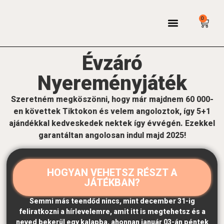
0
Bejelentkezés / regisztráció
Évzáró
Nyereményjáték
Szeretném megköszönni, hogy már majdnem 60 000-
en követtek Tiktokon és velem angoloztok, így 5+1
ajándékkal kedveskedek nektek így évvégén. Ezekkel
garantáltan angolosan indul majd 2025!
HOGYAN VEHETSZ RÉSZT A
JÁTÉKBAN?
Semmi más teendőd nincs, mint december 31-ig
feliratkozni a hírlevelemre, amit itt is megtehetsz és a
neved bekerül egy kalapba, ahonnan január 03-án péntek