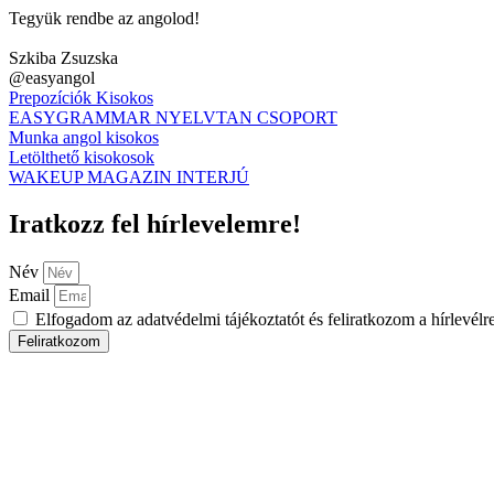
Tegyük rendbe az angolod!
Szkiba Zsuzska
@easyangol
Prepozíciók Kisokos
EASYGRAMMAR NYELVTAN CSOPORT
Munka angol kisokos
Letölthető kisokosok
WAKEUP MAGAZIN INTERJÚ
Iratkozz fel hírlevelemre!
Név
Email
Elfogadom az adatvédelmi tájékoztatót és feliratkozom a hírlevélre
Feliratkozom