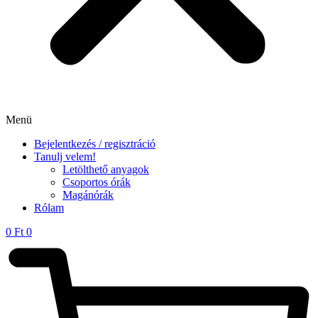
Menü
Bejelentkezés / regisztráció
Tanulj velem!
Letölthető anyagok
Csoportos órák
Magánórák
Rólam
0
Ft
0