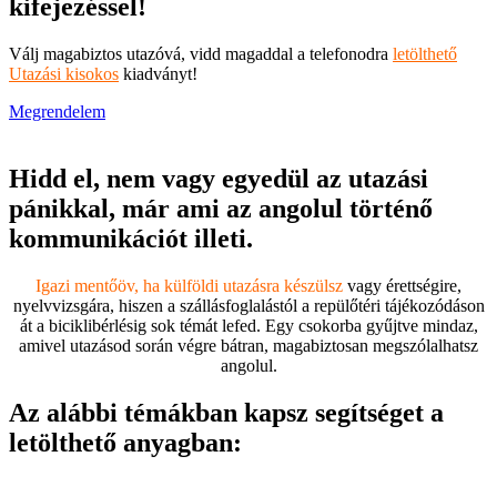
kifejezéssel!
Válj magabiztos utazóvá, vidd magaddal a telefonodra
letölthető
Utazási kisokos
kiadványt!
Megrendelem
Hidd el, nem vagy egyedül az utazási
pánikkal, már ami az angolul történő
kommunikációt illeti.
Igazi mentőöv, ha külföldi utazásra készülsz
vagy érettségire,
nyelvvizsgára, hiszen a szállásfoglalástól a repülőtéri tájékozódáson
át a biciklibérlésig sok témát lefed. Egy csokorba gyűjtve mindaz,
amivel utazásod során végre bátran, magabiztosan megszólalhatsz
angolul.
Az alábbi témákban kapsz segítséget a
letölthető anyagban: