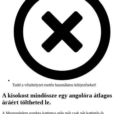
Tudd a vészhelyzet esetén használatos kifejezéseket!
A kisokost mindössze egy angolóra átlagos
áráért töltheted le.
A Megrendelem gombra kattintva után már csak pár kattintás és