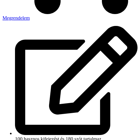
Megrendelem
100 hasznos kifejezést és 180 szót tartalmaz