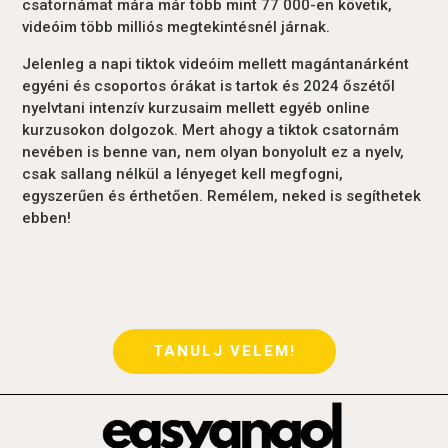
csatornámat mára már több mint 77 000-en követik,
videóim több milliós megtekintésnél járnak.
Jelenleg a napi tiktok videóim mellett magántanárként
egyéni és csoportos órákat is tartok és 2024 őszétől
nyelvtani intenzív kurzusaim mellett egyéb online
kurzusokon dolgozok. Mert ahogy a tiktok csatornám
nevében is benne van, nem olyan bonyolult ez a nyelv,
csak sallang nélkül a lényeget kell megfogni,
egyszerűen és érthetően. Remélem, neked is segíthetek
ebben!
TANULJ VELEM!