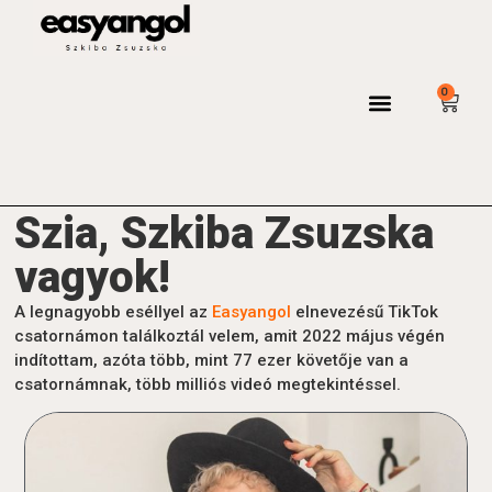
0
Bejelentkezés / regisztráció
Szia, Szkiba Zsuzska
vagyok!
A legnagyobb eséllyel az
Easyangol
elnevezésű TikTok
csatornámon találkoztál velem, amit 2022 május végén
indítottam, azóta több, mint 77 ezer követője van a
csatornámnak, több milliós videó megtekintéssel.