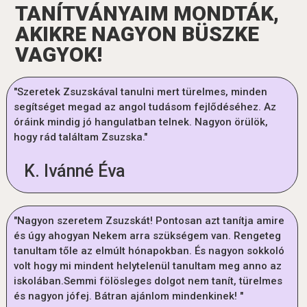
TANÍTVÁNYAIM MONDTÁK,
AKIKRE NAGYON BÜSZKE
VAGYOK!
"Szeretek Zsuzskával tanulni mert türelmes, minden
segítséget megad az angol tudásom fejlődéséhez. Az
óráink mindig jó hangulatban telnek. Nagyon örülök,
hogy rád találtam Zsuzska."
K. Ivánné Éva
"Nagyon szeretem Zsuzskát! Pontosan azt tanítja amire
és úgy ahogyan Nekem arra szükségem van. Rengeteg
tanultam tőle az elmúlt hónapokban. És nagyon sokkoló
volt hogy mi mindent helytelenül tanultam meg anno az
iskolában.Semmi fölösleges dolgot nem tanít, türelmes
és nagyon jófej. Bátran ajánlom mindenkinek! "