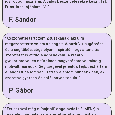
így fogod használni. A valós beszélgetésekre készít fel.
Friss, laza. Ajánlom! 🙂 "
F. Sándor
"Köszönettel tartozom Zsuzskának, aki újra
megszerettette velem az angolt. A pozitív kisugárzása
és a segítőkészsége olyan inspiráló, hogy a tanulás
szeretetét is át tudja adni nekem. A kreatív
gyakorlataival és a türelmes magyarázataival mindig
motivált maradok. Segítségével jelentős fejlődést értem
el angol tudásomban. Bátran ajánlom mindenkinek, aki
szeretne gyorsan és hatékonyan tanulni."
P. Gábor
"Zsuzskával még a "hajnali" angolozás is ÉLMÉNY, a
fesztelen hangulat rengeteget segít a tanulásban.