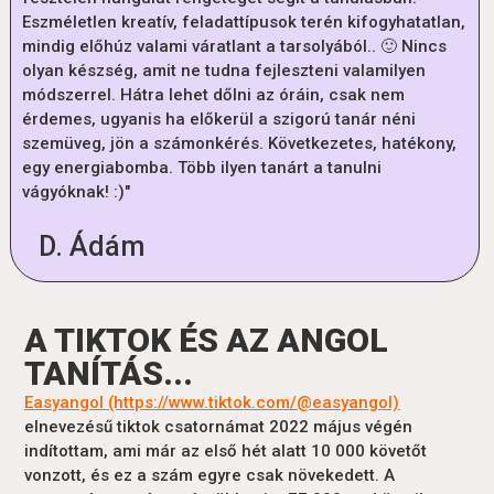
Eszméletlen kreatív, feladattípusok terén kifogyhatatlan,
mindig előhúz valami váratlant a tarsolyából.. 🙂 Nincs
olyan készség, amit ne tudna fejleszteni valamilyen
módszerrel. Hátra lehet dőlni az óráin, csak nem
érdemes, ugyanis ha előkerül a szigorú tanár néni
szemüveg, jön a számonkérés. Következetes, hatékony,
egy energiabomba. Több ilyen tanárt a tanulni
vágyóknak! :)"
D. Ádám
A TIKTOK ÉS AZ ANGOL
TANÍTÁS...
Easyangol (https://www.tiktok.com/@easyangol)
elnevezésű tiktok csatornámat 2022 május végén
indítottam, ami már az első hét alatt 10 000 követőt
vonzott, és ez a szám egyre csak növekedett. A